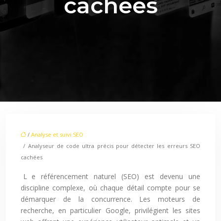
cachées
/
Analyse et suivi SEO
/ Analyseur de code ultra précis pour détecter les erreurs SEO
cachées
Le référencement naturel (SEO) est devenu une
discipline complexe, où chaque détail compte pour se
démarquer de la concurrence. Les moteurs de
recherche, en particulier Google, privilégient les sites