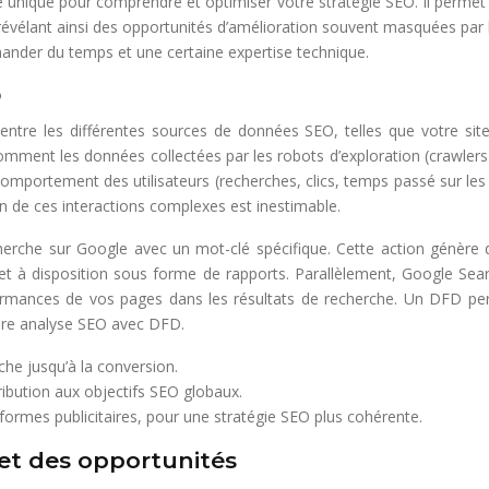
nique pour comprendre et optimiser votre stratégie SEO. Il permet de 
élant ainsi des opportunités d’amélioration souvent masquées par les
ander du temps et une certaine expertise technique.
O
entre les différentes sources de données SEO, telles que votre site
mment les données collectées par les robots d’exploration (crawlers) 
rtement des utilisateurs (recherches, clics, temps passé sur les pa
n de ces interactions complexes est inestimable.
erche sur Google avec un mot-clé spécifique. Cette action génère des
et à disposition sous forme de rapports. Parallèlement, Google Sear
erformances de vos pages dans les résultats de recherche. Un DFD per
eure analyse SEO avec DFD.
rche jusqu’à la conversion.
tribution aux objectifs SEO globaux.
ateformes publicitaires, pour une stratégie SEO plus cohérente.
 et des opportunités