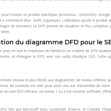
our trouver un produit spécifique (processus : recherche). Google affi
ite e-commerce (flux : trafic organique). L’utilisateur ajoute le produi
ges de données). Le DFD permet de visualiser ce flux complexe, perm
client.
sation du diagramme DFD pour le S
er pour en tirer le maximum de bénéfices en matière de DFD analyse SE
érente, et d’intégrer le DFD avec vos outils d’analyse SEO. Cette 
contexte (niveau le plus élevé) aux diagrammes de niveau inférieur
ramme de contexte est utile pour avoir une vue d’ensemble de votr
r un suivi SEO efficace, un niveau 1 ou 2 est souvent suffisant, offra
, tels que Microsoft Visio, Lucidchart, Draw.io, et Creately. Chaq