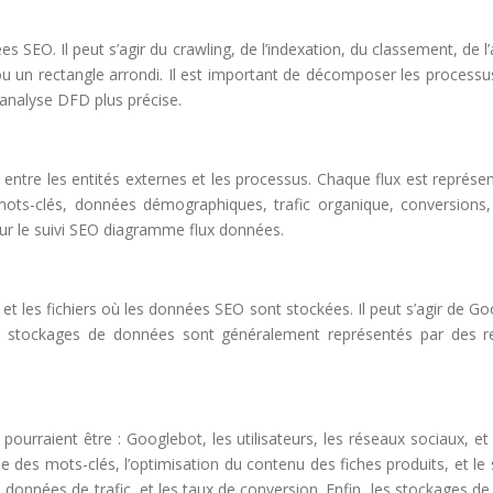
s SEO. Il peut s’agir du crawling, de l’indexation, du classement, de 
ou un rectangle arrondi. Il est important de décomposer les process
analyse DFD plus précise.
re les entités externes et les processus. Chaque flux est représenté 
(mots-clés, données démographiques, trafic organique, conversions, 
our le suivi SEO diagramme flux données.
 les fichiers où les données SEO sont stockées. Il peut s’agir de Goo
stockages de données sont généralement représentés par des recta
ourraient être : Googlebot, les utilisateurs, les réseaux sociaux, et
lyse des mots-clés, l’optimisation du contenu des fiches produits, et l
es données de trafic, et les taux de conversion. Enfin, les stockages d