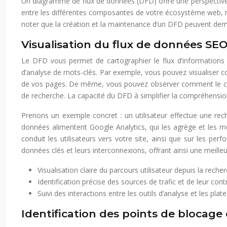
Un diagramme de flux de données (DFD) offre une perspective u
entre les différentes composantes de votre écosystème web, rév
noter que la création et la maintenance d’un DFD peuvent dem
Visualisation du flux de données SE
Le DFD vous permet de cartographier le flux d’informations 
d’analyse de mots-clés. Par exemple, vous pouvez visualiser co
de vos pages. De même, vous pouvez observer comment le compo
de recherche. La capacité du DFD à simplifier la compréhensio
Prenons un exemple concret : un utilisateur effectue une rech
données alimentent Google Analytics, qui les agrège et les m
conduit les utilisateurs vers votre site, ainsi que sur les p
données clés et leurs interconnexions, offrant ainsi une meill
Visualisation claire du parcours utilisateur depuis la reche
Identification précise des sources de trafic et de leur con
Suivi des interactions entre les outils d’analyse et les pl
Identification des points de blocage