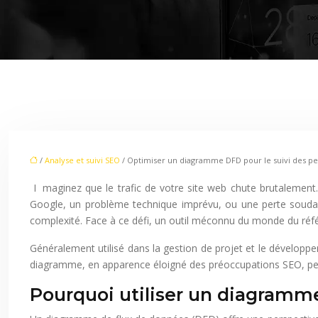
/
Analyse et suivi SEO
/ Optimiser un diagramme DFD pour le suivi des p
Imaginez que le trafic de votre site web chute brutalement. Identifier la source de ce problème se transforme rapidement en une tâche complexe. Est-ce une mise à jour de l’algorithme de
Google, un problème technique imprévu, ou une perte soudaine
complexité. Face à ce défi, un outil méconnu du monde du réf
Généralement utilisé dans la gestion de projet et le développ
diagramme, en apparence éloigné des préoccupations SEO, peut
Pourquoi utiliser un diagramme