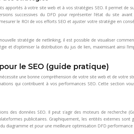
apportés à votre site web et à vos stratégies SEO. Il permet de suiv
ons successives du DFD pour représenter l’état du site avant et 
r mesurer le ROI de vos efforts SEO et ajuster votre stratégie en co
lle stratégie de netlinking, il est possible de visualiser comment le 
égie et d’optimiser la distribution du jus de lien, maximisant ainsi l’
our le SEO (guide pratique)
 nécessite une bonne compréhension de votre site web et de votre strat
ormations qui contribuent à vos performances SEO. Cette section v
tions des données SEO. Il peut s’agir des moteurs de recherche (Goo
lateformes publicitaires. Graphiquement, les entités externes sont g
rté du diagramme et pour une meilleure optimisation DFD performance