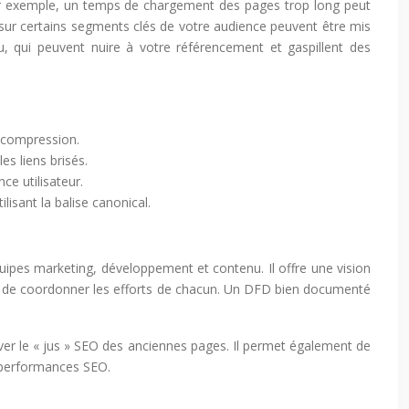
ar exemple, un temps de chargement des pages trop long peut
ur certains segments clés de votre audience peuvent être mis
 qui peuvent nuire à votre référencement et gaspillent des
e compression.
es liens brisés.
e utilisateur.
lisant la balise canonical.
uipes marketing, développement et contenu. Il offre une vision
 et de coordonner les efforts de chacun. Un DFD bien documenté
ver le « jus » SEO des anciennes pages. Il permet également de
s performances SEO.