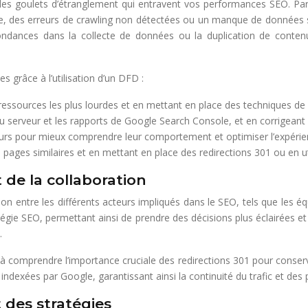
t les goulets d’étranglement qui entravent vos performances SEO. P
, des erreurs de crawling non détectées ou un manque de données s
dances dans la collecte de données ou la duplication de contenu,
s grâce à l’utilisation d’un DFD :
ressources les plus lourdes et en mettant en place des techniques d
u serveur et les rapports de Google Search Console, et en corrigeant l
eurs pour mieux comprendre leur comportement et optimiser l’expérienc
 pages similaires et en mettant en place des redirections 301 ou en uti
de la collaboration
 entre les différents acteurs impliqués dans le SEO, tels que les éq
atégie SEO, permettant ainsi de prendre des décisions plus éclairées
.
s à comprendre l’importance cruciale des redirections 301 pour conser
ndexées par Google, garantissant ainsi la continuité du trafic et de
t des stratégies