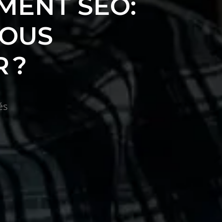
MENT SEO:
OUS
 ?
és