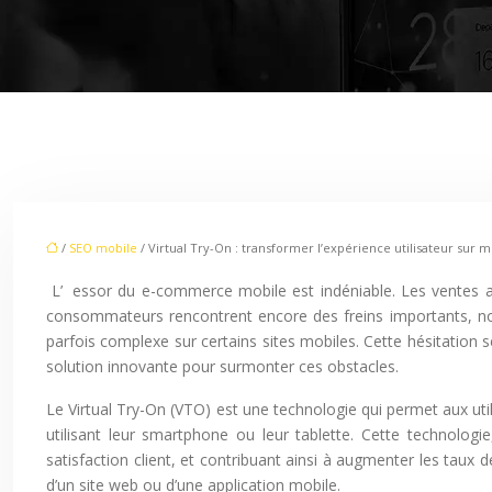
/
SEO mobile
/ Virtual Try-On : transformer l’expérience utilisateur sur 
L’essor du e-commerce mobile est indéniable. Les ventes au détail en ligne sur mobile ont connu une progression constante ces dernières années. Cependant, malgré cette croissance, les
consommateurs rencontrent encore des freins importants, notam
parfois complexe sur certains sites mobiles. Cette hésitation s
solution innovante pour surmonter ces obstacles.
Le Virtual Try-On (VTO) est une technologie qui permet aux uti
utilisant leur smartphone ou leur tablette. Cette technologi
satisfaction client, et contribuant ainsi à augmenter les taux 
d’un site web ou d’une application mobile.