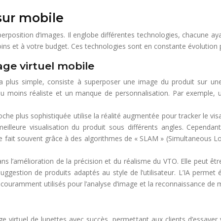
sur mobile
uperposition d’images. Il englobe différentes technologies, chacune a
soins et à votre budget. Ces technologies sont en constante évolution p
age virtuel mobile
la plus simple, consiste à superposer une image du produit sur une
u moins réaliste et un manque de personnalisation. Par exemple, un
che plus sophistiquée utilise la réalité augmentée pour tracker le visa
meilleure visualisation du produit sous différents angles. Cependa
se fait souvent grâce à des algorithmes de « SLAM » (Simultaneous L
ans l’amélioration de la précision et du réalisme du VTO. Elle peut êtr
ggestion de produits adaptés au style de l’utilisateur. L’IA permet
couramment utilisés pour l’analyse d’image et la reconnaissance de m
ge virtuel de lunettes avec succès, permettant aux clients d’essayer 