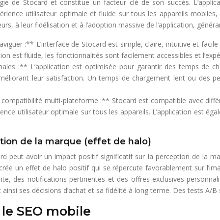
gie de Stocard et constitue un facteur clé de son succès. L’applicat
ience utilisateur optimale et fluide sur tous les appareils mobiles,
teurs, à leur fidélisation et à l’adoption massive de l’application, géné
aviguer :** L’interface de Stocard est simple, claire, intuitive et facil
on est fluide, les fonctionnalités sont facilement accessibles et l’exp
es :** L’application est optimisée pour garantir des temps de cha
t améliorant leur satisfaction. Un temps de chargement lent ou des pe
 compatibilité multi-plateforme :** Stocard est compatible avec diffé
ience utilisateur optimale sur tous les appareils. L’application est ég
ption de la marque (effet de halo)
rd peut avoir un impact positif significatif sur la perception de la m
d crée un effet de halo positif qui se répercute favorablement sur l’
te, des notifications pertinentes et des offres exclusives personna
insi ses décisions d’achat et sa fidélité à long terme. Des tests A/B su
r le SEO mobile