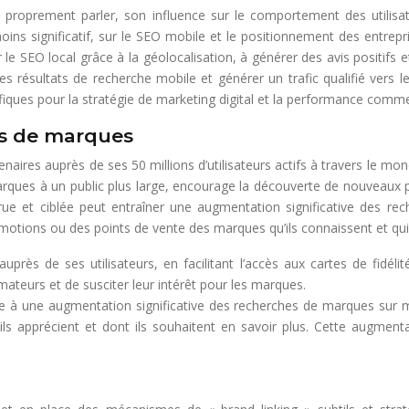
proprement parler, son influence sur le comportement des utilisateu
ins significatif, sur le SEO mobile et le positionnement des entrepr
e SEO local grâce à la géolocalisation, à générer des avis positifs et
s résultats de recherche mobile et générer un trafic qualifié vers le
fiques pour la stratégie de marketing digital et la performance comm
es de marques
enaires auprès de ses 50 millions d’utilisateurs actifs à travers le mo
s marques à un public plus large, encourage la découverte de nouveaux
rue et ciblée peut entraîner une augmentation significative des rec
motions ou des points de vente des marques qu’ils connaissent et qui 
près de ses utilisateurs, en facilitant l’accès aux cartes de fidéli
ateurs et de susciter leur intérêt pour les marques.
re à une augmentation significative des recherches de marques sur mo
’ils apprécient et dont ils souhaitent en savoir plus. Cette augme