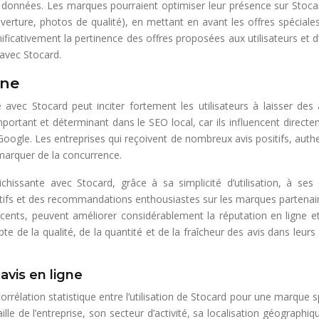
données. Les marques pourraient optimiser leur présence sur Stocard
rture, photos de qualité), en mettant en avant les offres spéciales d
ificativement la pertinence des offres proposées aux utilisateurs et d’
 avec Stocard.
gne
 avec Stocard peut inciter fortement les utilisateurs à laisser de
portant et déterminant dans le SEO local, car ils influencent directeme
 Google. Les entreprises qui reçoivent de nombreux avis positifs, auth
démarquer de la concurrence.
ichissante avec Stocard, grâce à sa simplicité d’utilisation, à ses
ositifs et des recommandations enthousiastes sur les marques partenaire
récents, peuvent améliorer considérablement la réputation en ligne 
e de la qualité, de la quantité et de la fraîcheur des avis dans leur
 avis en ligne
rrélation statistique entre l’utilisation de Stocard pour une marque s
lle de l’entreprise, son secteur d’activité, sa localisation géographi