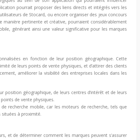
égiques au sein de son application qui pourraient influencer
ication pourrait proposer des liens directs et intégrés vers les
 utilisateurs de Stocard, ou encore organiser des jeux concours
 manière pertinente et créative, pourraient considérablement
obile, générant ainsi une valeur significative pour les marques
onnalisées en fonction de leur position géographique. Cette
imité de leurs points de vente physiques, et d’attirer des clients
ement, améliorer la visibilité des entreprises locales dans les
ur position géographique, de leurs centres d’intérêt et de leurs
s points de vente physiques.
ats de recherche mobile, car les moteurs de recherche, tels que
s situées à proximité.
ateurs, et de déterminer comment les marques peuvent s’assurer