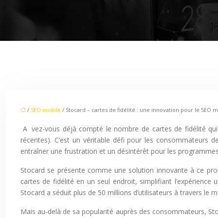
/
SEO mobile
/ Stocard – cartes de fidélité : une innovation pour le SEO 
Avez-vous déjà compté le nombre de cartes de fidélité qui encombrent votre portefeuille ? En moyenne, une personne en possède plus d’une douzaine (environ 14, selon des estimations
récentes). C’est un véritable défi pour les consommateurs de 
entraîner une frustration et un désintérêt pour les programmes de
Stocard se présente comme une solution innovante à ce problè
cartes de fidélité en un seul endroit, simplifiant l’expérience u
Stocard a séduit plus de 50 millions d’utilisateurs à travers l
Mais au-delà de sa popularité auprès des consommateurs, Stoca