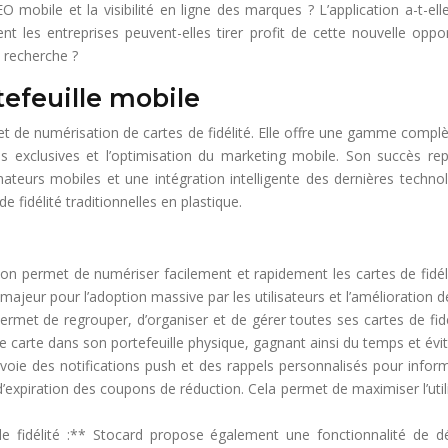
EO mobile et la visibilité en ligne des marques ? L’application a-t-e
les entreprises peuvent-elles tirer profit de cette nouvelle opportu
 recherche ?
tefeuille mobile
t de numérisation de cartes de fidélité. Elle offre une gamme complèt
fres exclusives et l’optimisation du marketing mobile. Son succès rep
eurs mobiles et une intégration intelligente des dernières technol
fidélité traditionnelles en plastique.
cation permet de numériser facilement et rapidement les cartes de fid
t majeur pour l’adoption massive par les utilisateurs et l’amélioration d
rmet de regrouper, d’organiser et de gérer toutes ses cartes de fidéli
nne carte dans son portefeuille physique, gagnant ainsi du temps et évita
envoie des notifications push et des rappels personnalisés pour inform
d’expiration des coupons de réduction. Cela permet de maximiser l’uti
 fidélité :** Stocard propose également une fonctionnalité de d