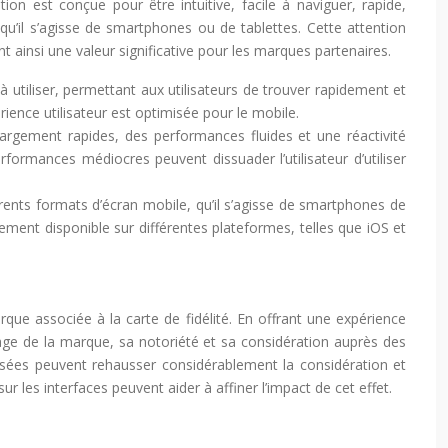
ion est conçue pour être intuitive, facile à naviguer, rapide,
 qu’il s’agisse de smartphones ou de tablettes. Cette attention
rant ainsi une valeur significative pour les marques partenaires.
e à utiliser, permettant aux utilisateurs de trouver rapidement et
érience utilisateur est optimisée pour le mobile.
rgement rapides, des performances fluides et une réactivité
rformances médiocres peuvent dissuader l’utilisateur d’utiliser
rents formats d’écran mobile, qu’il s’agisse de smartphones de
alement disponible sur différentes plateformes, telles que iOS et
arque associée à la carte de fidélité. En offrant une expérience
image de la marque, sa notoriété et sa considération auprès des
lisées peuvent rehausser considérablement la considération et
r les interfaces peuvent aider à affiner l’impact de cet effet.