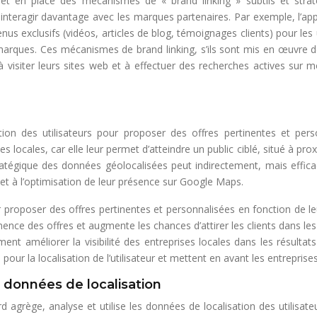
d met en place des mécanismes de « brand linking » subtils et strat
interagir davantage avec les marques partenaires. Par exemple, l’appl
s exclusifs (vidéos, articles de blog, témoignages clients) pour les
arques. Ces mécanismes de brand linking, s’ils sont mis en œuvre de
à visiter leurs sites web et à effectuer des recherches actives sur m
tion des utilisateurs pour proposer des offres pertinentes et pers
s locales, car elle leur permet d’atteindre un public ciblé, situé à prox
tratégique des données géolocalisées peut indirectement, mais efficac
t à l’optimisation de leur présence sur Google Maps.
eur proposer des offres pertinentes et personnalisées en fonction de le
nence des offres et augmente les chances d’attirer les clients dans le
ement améliorer la visibilité des entreprises locales dans les résult
 pour la localisation de l’utilisateur et mettent en avant les entreprise
es données de localisation
rd agrège, analyse et utilise les données de localisation des utilis